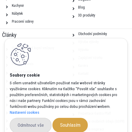
Kuchyně
Blog
Nábytek
3D produkty
Pracovní oděvy
Články
Obchodní podmínky
Výroba výšivky
Odstoupení od kupní smlouvy
Výšivka
Katalogy
Zapůjčení vzorku
Pomoc a servis
Kariéra
Slevové kupóny
Kontakt
B2B
Odběr novinek
S cílem usnadnit uživatelům používat naše webové stránky
Obce
využíváme cookies. Kliknutím na tlačítko "Povolit vše" souhlasíte s
Dotazník spokojenosti
použitím preferenčních, statistických i marketingových cookies pro
Věrnostní program
Recenze z Heureky
nás i naše partnery. Funkční cookies jsou v rámci zachování
Showroom
Balíčky pro studenty
funkčnosti webu používány po celou dobu procházení webem.
O nás
Nastavení cookies
Prezentace Gastro Pfaff
Služby
Ochrana osobních údajů (GDPR)
Souhlasím
Odmítnout vše
Nápověda
Blog pro inspiraci